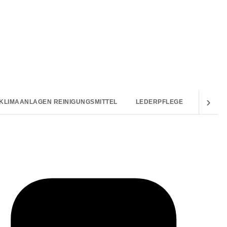
›
KLIMAANLAGEN REINIGUNGSMITTEL
LEDERPFLEGE
MIKROF