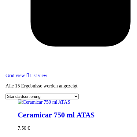
Grid view
List view
Alle 15 Ergebnisse werden angezeigt
Ceramicar 750 ml ATAS
7,50
€