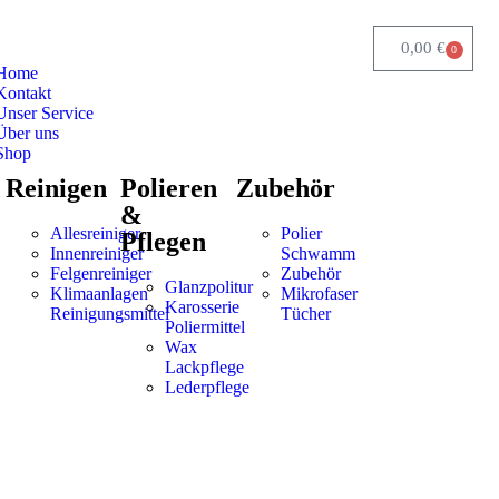
0,00
€
0
Home
Kontakt
Unser Service
Über uns
Shop
Reinigen
Polieren
Zubehör
&
Allesreiniger
Polier
Pflegen
Innenreiniger
Schwamm
Felgenreiniger
Zubehör
Glanzpolitur
Klimaanlagen
Mikrofaser
Karosserie
Reinigungsmittel
Tücher
Poliermittel
Wax
Lackpflege
Lederpflege