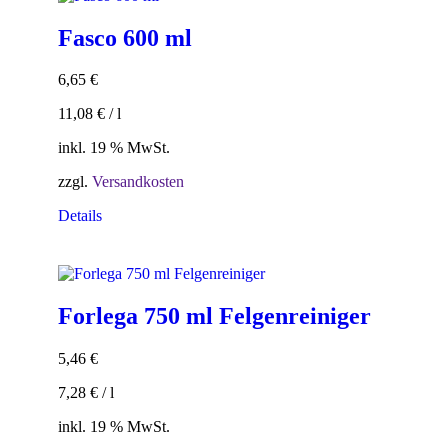
Fasco 600 ml
6,65
€
11,08
€
/
l
inkl. 19 % MwSt.
zzgl.
Versandkosten
Details
Forlega 750 ml Felgenreiniger
5,46
€
7,28
€
/
l
inkl. 19 % MwSt.