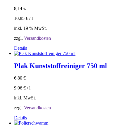
8,14
€
10,85
€
/
l
inkl. 19 % MwSt.
zzgl.
Versandkosten
Details
Plak Kunststoffreiniger 750 ml
6,80
€
9,06
€
/
l
inkl. MwSt.
zzgl.
Versandkosten
Dieses
Details
Produkt
weist