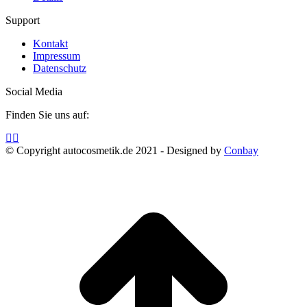
Produkt
Support
weist
mehrere
Kontakt
Varianten
Impressum
auf.
Datenschutz
Die
Optionen
Social Media
können
auf
Finden Sie uns auf:
der
Produktseite
Facebook
Instagram
gewählt
page
page
© Copyright autocosmetik.de 2021 - Designed by
Conbay
werden
opens
opens
in
in
t
new
new
T
window
window