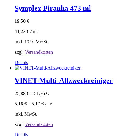
Symplex Piranha 473 ml
19,50
€
41,23
€
/
ml
inkl. 19 % MwSt.
zzgl.
Versandkosten
Details
VINET-Multi-Allzweckreiniger
25,88
€
–
51,76
€
5,16
€
–
5,17
€
/
kg
inkl. MwSt.
zzgl.
Versandkosten
Dieses
Details