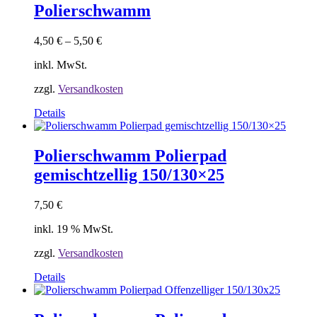
mehrere
Polierschwamm
Varianten
auf.
4,50
€
–
5,50
€
Die
Optionen
inkl. MwSt.
können
auf
zzgl.
Versandkosten
der
Produktseite
Dieses
Details
gewählt
Produkt
werden
weist
mehrere
Polierschwamm Polierpad
Varianten
gemischtzellig 150/130×25
auf.
Die
Optionen
7,50
€
können
auf
inkl. 19 % MwSt.
der
Produktseite
zzgl.
Versandkosten
gewählt
Details
werden