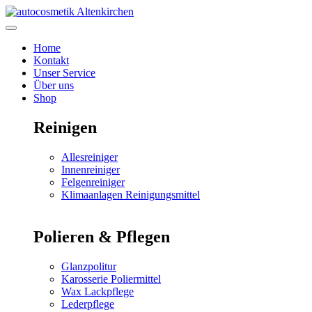
Zum
Inhalt
springen
Home
Kontakt
Unser Service
Über uns
Shop
Reinigen
Allesreiniger
Innenreiniger
Felgenreiniger
Klimaanlagen Reinigungsmittel
Polieren & Pflegen
Glanzpolitur
Karosserie Poliermittel
Wax Lackpflege
Lederpflege