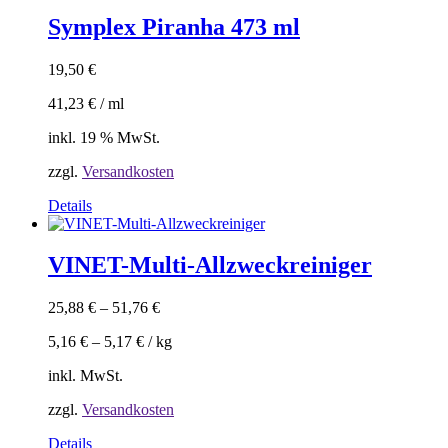
Symplex Piranha 473 ml
19,50
€
41,23
€
/
ml
inkl. 19 % MwSt.
zzgl.
Versandkosten
Details
VINET-Multi-Allzweckreiniger
25,88
€
–
51,76
€
5,16
€
–
5,17
€
/
kg
inkl. MwSt.
zzgl.
Versandkosten
Dieses
Details