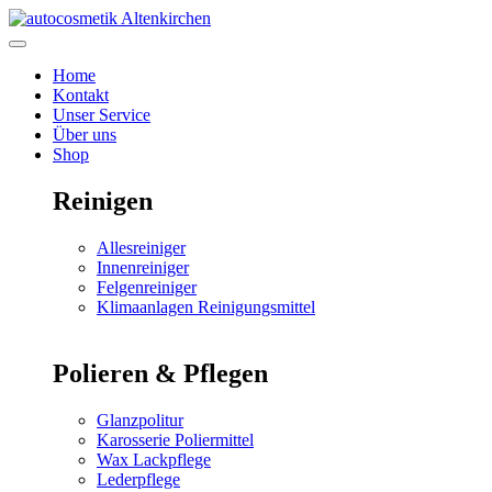
Zum
Inhalt
springen
Home
Kontakt
Unser Service
Über uns
Shop
Reinigen
Allesreiniger
Innenreiniger
Felgenreiniger
Klimaanlagen Reinigungsmittel
Polieren & Pflegen
Glanzpolitur
Karosserie Poliermittel
Wax Lackpflege
Lederpflege