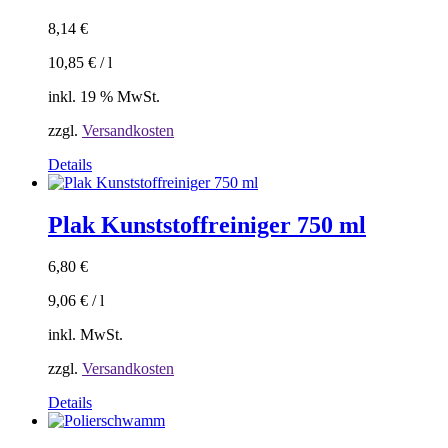
8,14
€
10,85
€
/
l
inkl. 19 % MwSt.
zzgl.
Versandkosten
Details
Plak Kunststoffreiniger 750 ml
6,80
€
9,06
€
/
l
inkl. MwSt.
zzgl.
Versandkosten
Dieses
Details
Produkt
weist