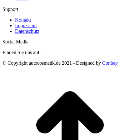
Produkt
Support
weist
mehrere
Kontakt
Varianten
Impressum
auf.
Datenschutz
Die
Optionen
Social Media
können
auf
Finden Sie uns auf:
der
Produktseite
Facebook
Instagram
© Copyright autocosmetik.de 2021 - Designed by
Conbay
gewählt
page
page
werden
opens
opens
t
in
in
T
new
new
window
window