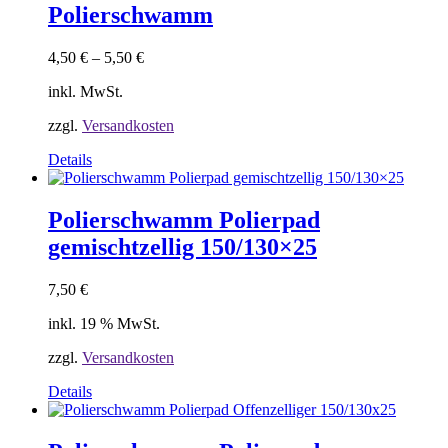
mehrere
Polierschwamm
Varianten
auf.
4,50
€
–
5,50
€
Die
Optionen
inkl. MwSt.
können
auf
zzgl.
Versandkosten
der
Produktseite
Dieses
Details
gewählt
Produkt
werden
weist
mehrere
Polierschwamm Polierpad
Varianten
gemischtzellig 150/130×25
auf.
Die
Optionen
7,50
€
können
auf
inkl. 19 % MwSt.
der
Produktseite
zzgl.
Versandkosten
gewählt
Details
werden